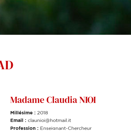
UAD
Madame Claudia NIOI
Millésime :
2018
Email :
claunioi@hotmail.it
Profession :
Enseignant-Chercheur