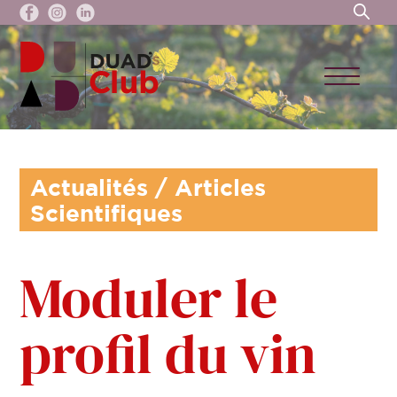
Actualités
/
Articles
Scientifiques
Moduler le
profil du vin