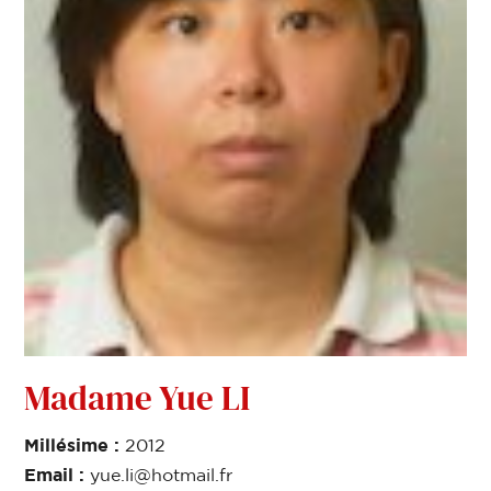
Madame Yue LI
Millésime :
2012
Email :
yue.li@hotmail.fr