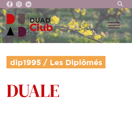
dip
1995
/
Les Diplômés
DUALE