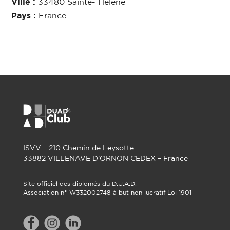
Ville :
33480 Sainte- Hélène
Pays :
France
ISVV – 210 Chemin de Leysotte
33882 VILLENAVE D’ORNON CEDEX – France
Site officiel des diplômés du D.U.A.D.
Association n° W332002748 à but non lucratif Loi 1901